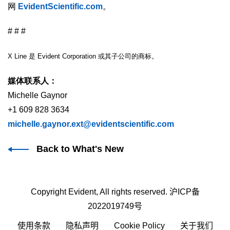
网
EvidentScientific.com
。
# # #
X Line 是 Evident Corporation 或其子公司的商标。
媒体联系人：
Michelle Gaynor
+1 609 828 3634
michelle.gaynor.ext@evidentscientific.com
Back to What's New
Copyright Evident, All rights reserved.
沪ICP备
2022019749号
使用条款
隐私声明
Cookie Policy
关于我们