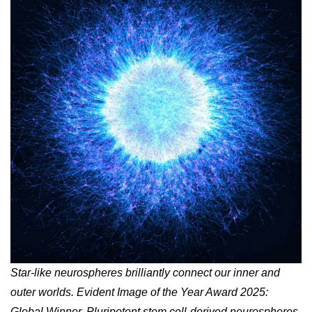
Star-like neurospheres brilliantly connect our inner and
outer worlds. Evident Image of the Year Award 2025:
Global Winner. Pluripotent stem cell-derived neurospheres.