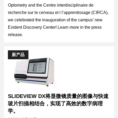
Optometry and the Centre interdisciplinaire de
recherche sur le cerveau et l l’apprentissage (CIRCA),
we celebrated the inauguration of the campus’ new
Evident Discovery Center! Learn more in the press
release.
新产品
SLIDEVIEW DX将显微镜质量的图像与快速
玻片扫描相结合，实现了高效的数字病理
学。