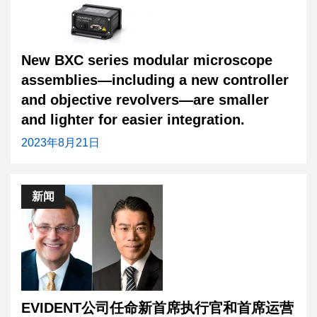
New BXC series modular microscope
assemblies—including a new controller
and objective revolvers—are smaller
and lighter for easier integration.
2023年8月21日
新闻
EVIDENT公司任命新首席执行官和首席运营