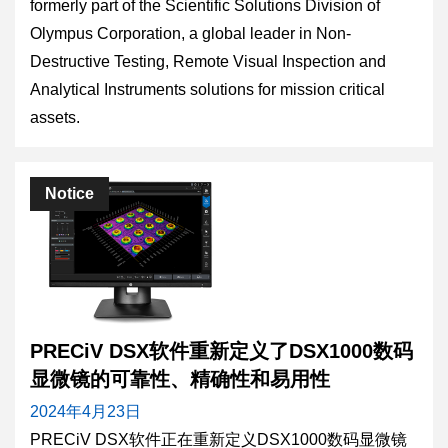
formerly part of the Scientific Solutions Division of
Olympus Corporation, a global leader in Non-
Destructive Testing, Remote Visual Inspection and
Analytical Instruments solutions for mission critical
assets.
Notice
PRECiV DSX软件重新定义了DSX1000数码
显微镜的可靠性、精确性和易用性
2024年4月23日
PRECiV DSX软件正在重新定义DSX1000数码显微镜